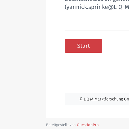
(
yannick.sprinke@L-Q-M
Start
© L·Q·M Marktforschung G
Bereitgestellt von
QuestionPro