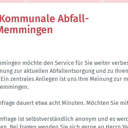
 Kommunale Abfall­
t Memmingen
mmingen möchte den Service für Sie weiter verbe
inung zur aktuellen Abfallentsorgung und zu Ihre
in zentrales Anliegen ist uns Ihre Meinung zur 
 Memmingen.
frage dauert etwa acht Minuten. Möchten Sie mi
mfrage ist selbstverständlich anonym und es werd
en. Bei Fragen wenden Sie sich gerne an Herrn Y